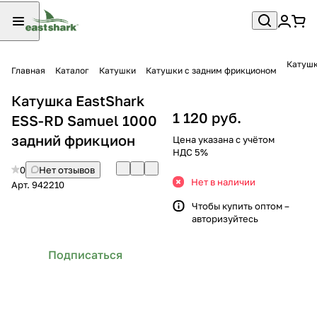
Катушк
Главная
Каталог
Катушки
Катушки с задним фрикционом
Катушка EastShark
1 120 руб.
ESS-RD Samuel 1000
задний фрикцион
Цена указана с учётом
НДС 5%
0
Нет отзывов
Нет в наличии
Арт.
942210
Чтобы купить оптом –
авторизуйтесь
Подписаться