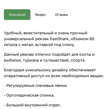
подойдет для охоты и рыбалки,
туризма и путешествий, спорта.
Благодаря уникальному
Описание
Видео
Отзывы
дизайну обеспечивает
оперативный доступ ко всем
необходимым вещам. -
Регулируемые плечевые лямки.
Удобный, вместительный и очень прочный
- Ортопедическая спинка. -
универсальный рюкзак EastShark, объемом 80
Большой внутренний отдел. -
Большие внешние карманы. -
литров с метал. вставкой под спину.
Система креплений позволяет,
при необходимости, навесить к
Данный рюкзак отлично подойдет для охоты и
рюкзаку дополнительные
рыбалки, туризма и путешествий, спорта.
подсумки и оборудование. -
Возможность разложить
Благодаря уникальному дизайну обеспечивает
широкий спектр вещей и
принадлежностей. -
оперативный доступ ко всем необходимым вещам.
Возможность настройки
рюкзака «под себя» при
- Регулируемые плечевые лямки.
помощи боковых регулируемых
стяжных ремней с застежками.
- Ортопедическая спинка.
- Большой внутренний отдел.