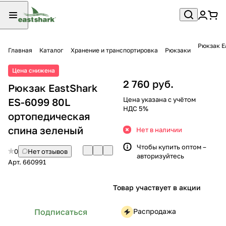
Рюкзак E
Главная
Каталог
Хранение и транспортировка
Рюкзаки
Цена снижена
2 760 руб.
Рюкзак EastShark
Цена указана с учётом
ES-6099 80L
НДС 5%
ортопедическая
спина зеленый
Нет в наличии
Чтобы купить оптом –
0
Нет отзывов
авторизуйтесь
Арт.
660991
Товар участвует в акции
Распродажа
Подписаться