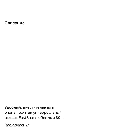
Описание
Удобный, вместительный и
очень прочный универсальный
рюкзак EastShark, объемом 80
литров с метал. вставкой под
Все описание
спину. Данный рюкзак отлично