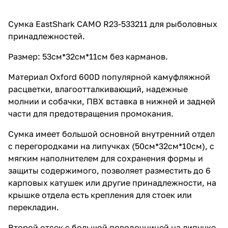
ПВХ вставка в нижней и задней
части для предотвращения
промокания. Сумка имеет
Сумка EastShark CAMO R23-533211 для рыболовных
большой основной внутренний
принадлежностей.
отдел с перегородками на
липучках (50см*32см*10см), с
мягким наполнителем для
Размер: 53см*32см*11см без карманов.
сохранения формы и защиты
содержимого, позволяет
Материал Oxford 600D популярной камуфляжной
разместить до 6 карповых
расцветки, влагоотталкивающий, надежные
катушек или другие
молнии и собачки, ПВХ вставка в нижней и задней
принадлежности, на крышке
отдела есть крепления для
части для предотвращения промокания.
стоек или перекладин. Второй
отсек с большой поводочницей
Сумка имеет большой основной внутренний отдел
на липучке (48см*29см) для
с перегородками на липучках (50см*32см*10см), с
хранения заранее
подготовленных поводков и
мягким наполнителем для сохранения формы и
оснасток. 2 кармана на лицевой
защиты содержимого, позволяет разместить до 6
части сумки размерами
карповых катушек или другие принадлежности, на
26см*24см*4см и
20см*24см*4см. для
крышке отдела есть крепления для стоек или
рыболовных аксессуаров.
перекладин.
Сумка имеет стандартный
плечевой ремень и ручку для
Второй отсек с большой поводочницей на липучке