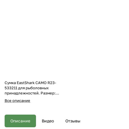
Сумка EastShark CAMO R23-
533211 для рыболовных
принадлежностей. Размер:
53см*32см*11см без карманов.
Все описание
Материал Oxford 600D
популярной камуфляжной
расцветки,
влагоотталкивающий,
Описание
Видео
Отзывы
надежные молнии и собачки,