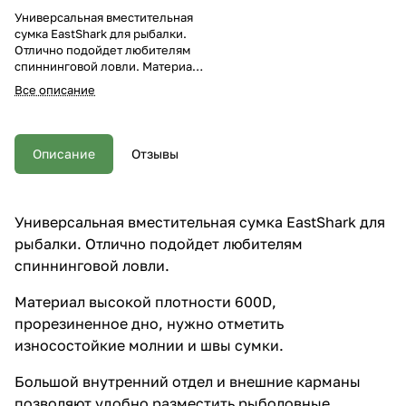
Универсальная вместительная
сумка EastShark для рыбалки.
Отлично подойдет любителям
спиннинговой ловли. Материал
высокой плотности 600D,
Все описание
прорезиненное дно, нужно
отметить износостойкие
молнии и швы сумки. Большой
внутренний отдел и внешние
Описание
Отзывы
карманы позволяют удобно
разместить рыболовные
принадлежности и аксессуары.
Помимо ручек, для удобства
Универсальная вместительная сумка EastShark для
транспортировки сумка имеет
рыбалки. Отлично подойдет любителям
съемный плечевой ремень.
Верхняя крышка основной
спиннинговой ловли.
сумки имеет дополнительный
пленочный прозрачный карман.
Материал высокой плотности 600D,
Сумка имеет мягкий
прорезиненное дно, нужно отметить
наполнитель 3 мм. Общий
размер сумки 55*36*24 см
износостойкие молнии и швы сумки.
Внутренний размер основной
отдел 43*30*22 см Передний
Большой внутренний отдел и внешние карманы
карман 36*18*5 см Боковые
позволяют удобно разместить рыболовные