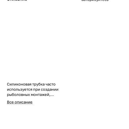
Силиконовая трубка часто
используется при создании
рыболовных монтажей,
оснасток, поводков.
Все описание
Применяется как
антизакручиватель на поводках
или монтажах. Мягкий
эластичный силикон. Длинна 1м.
Цвет темно-зеленый.