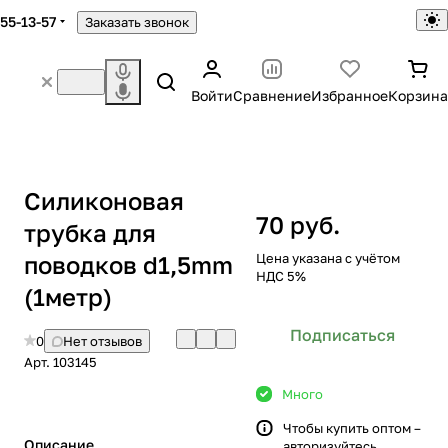
755-13-57
Заказать звонок
Войти
Сравнение
Избранное
Корзина
Силиконовая
70 руб.
трубка для
поводков d1,5mm
Цена указана с учётом
НДС 5%
(1метр)
Подписаться
0
Нет отзывов
Арт.
103145
Много
Чтобы купить оптом –
Описание
авторизуйтесь