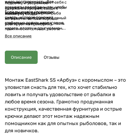
и его долговечность. Все
течении. Она показывает себя с
подсечку и уверенное
элементы подобраны так, чтобы
лучшей стороны весной, летом
удержание трофея, сводя к
Если вы ищете уловистую
выдерживать серьезные
и осенью, когда мирная рыба
минимуму сходы.
снасть, которая поможет
нагрузки и не подвести в самый
активно питается и хорошо
стабильно ловить карпа, леща,
ответственный момент. Снасть
реагирует на прикормку.
карася, плотву и другую мирную
практически готова к работе –
рыбу на озере и реке в сезон
достаточно заполнить
Все описание
открытой воды – монтаж
кормушку, насадить наживку и
EastShark SS «Арбуз» с
забросить в перспективную
коромыслом и 3 крючками №8
точку.
станет отличным выбором для
Описание
Отзывы
вашей рыбалки.
Цена за 1 шт.
Монтаж EastShark SS «Арбуз» с коромыслом – это
уловистая снасть для тех, кто хочет стабильно
ловить и получать удовольствие от рыбалки в
любое время сезона. Грамотно продуманная
конструкция, качественная фурнитура и острые
крючки делают этот монтаж надежным
помощником как для опытных рыболовов, так и
для новичков.