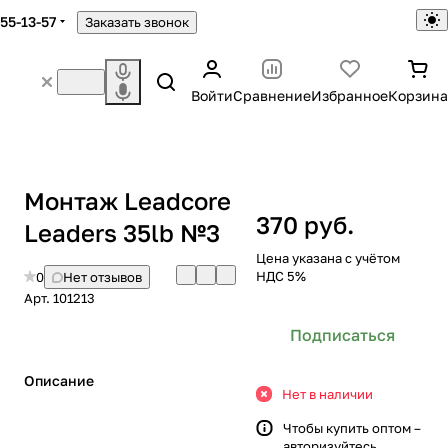
755-13-57
Заказать звонок
Войти
Сравнение
Избранное
Корзина
Монтаж Leadcore
370 руб.
Leaders 35lb №3
Цена указана с учётом
НДС 5%
0
Нет отзывов
Арт.
101213
Подписаться
Описание
Нет в наличии
Чтобы купить оптом –
авторизуйтесь