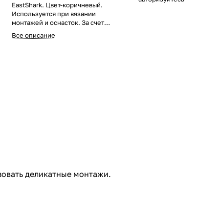
EastShark. Цвет-коричневый.
Используется при вязании
монтажей и оснасток. За счет
своей растяжимости помогает
Все описание
гасить рывки крупной рыбы на
вываживании, при этом успешно
использовать деликатные
монтажи.
зовать деликатные монтажи.