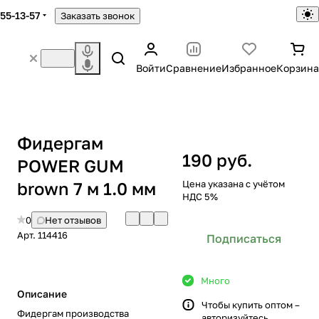
755-13-57
Заказать звонок
Войти
Сравнение
Избранное
Корзина
Фидергам
190 руб.
POWER GUM
brown 7 м 1.0 мм
Цена указана с учётом
НДС 5%
0
Нет отзывов
Арт.
114416
Подписаться
Много
Описание
Чтобы купить оптом –
Фидергам производства
авторизуйтесь