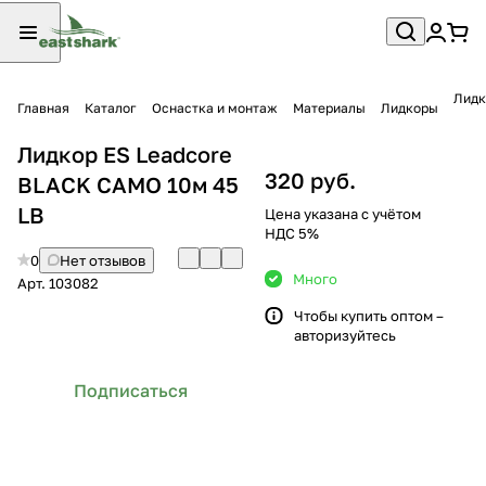
Лидк
Главная
Каталог
Оснастка и монтаж
Материалы
Лидкоры
Лидкор ES Leadcore
320 руб.
BLACK CAMO 10м 45
LB
Цена указана с учётом
НДС 5%
0
Нет отзывов
Много
Арт.
103082
Чтобы купить оптом –
авторизуйтесь
Подписаться