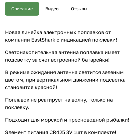
батарейки! В режиме ожидания
антенна светится зеленым
Описание
Видео
Отзывы
цветом, при вертикальном
движении подсветка становится
красной! Поплавок не
реагирует на волну, только на
Новая линейка электронных поплавков от
поклевку. Подходит для
компании EastShark с индикацией поклевки!
морской и пресноводной
рыбалки! Элемент питания
CR425 3V 1шт в комплекте!
Светонакопительная антенна поплавка имеет
Прочный пластиковый тубус для
подсветку за счет встроенной батарейки!
хранения и транспортировки в
комплекте. Цена указана за 1
В режиме ожидания антенна светится зеленым
шт!
цветом, при вертикальном движении подсветка
становится красной!
Поплавок не реагирует на волну, только на
поклевку.
Подходит для морской и пресноводной рыбалки!
Элемент питания CR425 3V 1шт в комплекте!