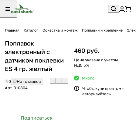
Главная
Каталог
Оснастка и монтаж
Поплавки и крепление
Элек
Поплавок
460 руб.
электронный с
датчиком поклевки
Цена указана с учётом
НДС 5%
ES 4 гр. желтый
Много
0
Нет отзывов
Арт.
310804
Чтобы купить оптом –
авторизуйтесь
Подписаться