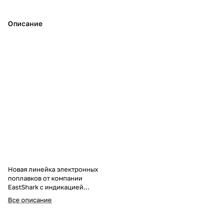
Описание
Новая линейка электронных
поплавков от компании
EastShark с индикацией
поклевки! Светонакопительная
Все описание
антенна поплавка имеет
подсветку за счет встроенной