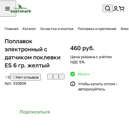
Главная
Каталог
Оснастка и монтаж
Поплавки и крепление
Элек
Поплавок
460 руб.
электронный с
датчиком поклевки
Цена указана с учётом
НДС 5%
ES 6 гр. желтый
Много
0
Нет отзывов
Арт.
310806
Чтобы купить оптом –
авторизуйтесь
Подписаться