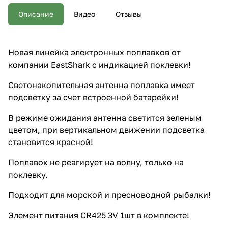
батарейки! В режиме ожидания
антенна светится зеленым
Описание
Видео
Отзывы
цветом, при вертикальном
движении подсветка становится
красной! Поплавок не
реагирует на волну, только на
Новая линейка электронных поплавков от
поклевку. Подходит для
компании EastShark с индикацией поклевки!
морской и пресноводной
рыбалки! Элемент питания
CR425 3V 1шт в комплекте!
Светонакопительная антенна поплавка имеет
Прочный пластиковый тубус для
подсветку за счет встроенной батарейки!
хранения и транспортировки в
комплекте. Цена указана за 1
В режиме ожидания антенна светится зеленым
шт!
цветом, при вертикальном движении подсветка
становится красной!
Поплавок не реагирует на волну, только на
поклевку.
Подходит для морской и пресноводной рыбалки!
Элемент питания CR425 3V 1шт в комплекте!