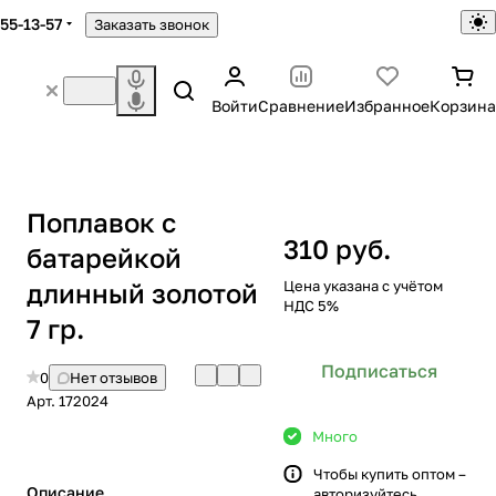
755-13-57
Заказать звонок
Войти
Сравнение
Избранное
Корзина
Поплавок с
310 руб.
батарейкой
длинный золотой
Цена указана с учётом
НДС 5%
7 гр.
Подписаться
0
Нет отзывов
Арт.
172024
Много
Чтобы купить оптом –
Описание
авторизуйтесь