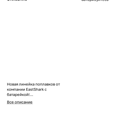
Новая линейка поплавков от
компании EastShark с
батарейкой!
Светонакопительная антенка
Все описание
поплавка имеет подсветку за
счет встроенной батарейки!
Подходит для морской и
пресноводной рыбалки!
Элемент питания CR425 3V 1шт в