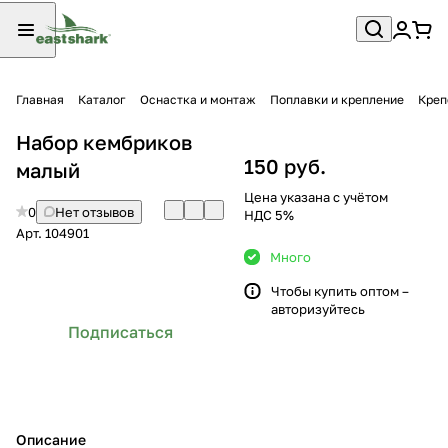
Главная
Каталог
Оснастка и монтаж
Поплавки и крепление
Креп
Набор кембриков
150 руб.
малый
Цена указана с учётом
0
Нет отзывов
НДС 5%
Арт.
104901
Много
Чтобы купить оптом –
авторизуйтесь
Подписаться
Описание