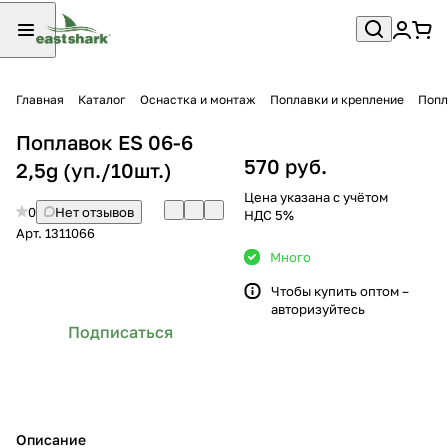
Главная
Каталог
Оснастка и монтаж
Поплавки и крепление
Попл
Поплавок ES 06-6
570 руб.
2,5g (уп./10шт.)
Цена указана с учётом
0
Нет отзывов
НДС 5%
Арт.
1311066
Много
Чтобы купить оптом –
авторизуйтесь
Подписаться
Описание