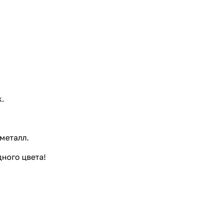
k.
металл.
дного цвета!