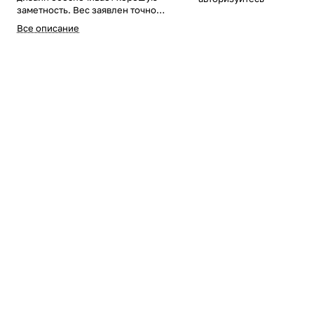
заметность. Вес заявлен точно.
Поплавки скользящие, имеют
Все описание
петлю металл. Цена указана на 1
упаковку. В упаковке 10
поплавков одного цвета!