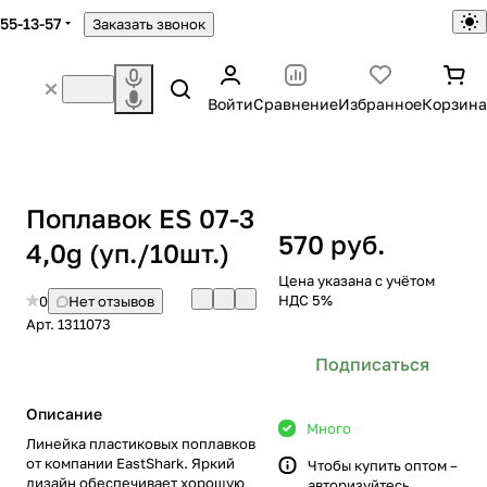
755-13-57
Заказать звонок
Войти
Сравнение
Избранное
Корзина
Поплавок ES 07-3
570 руб.
4,0g (уп./10шт.)
Цена указана с учётом
НДС 5%
0
Нет отзывов
Арт.
1311073
Подписаться
Описание
Много
Линейка пластиковых поплавков
от компании EastShark. Яркий
Чтобы купить оптом –
дизайн обеспечивает хорошую
авторизуйтесь