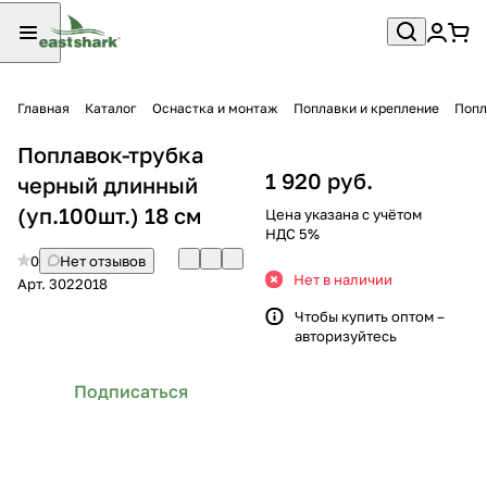
Главная
Каталог
Оснастка и монтаж
Поплавки и крепление
Попл
Поплавок-трубка
1 920 руб.
черный длинный
(уп.100шт.) 18 см
Цена указана с учётом
НДС 5%
0
Нет отзывов
Нет в наличии
Арт.
3022018
Чтобы купить оптом –
авторизуйтесь
Подписаться