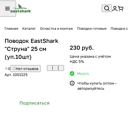
Главная
Каталог
Оснастка и монтаж
Поводки готовые
Поводки 
Поводок EastShark
230 руб.
"Струна" 25 см
(уп.10шт)
Цена указана с учётом
НДС 5%
0
Нет отзывов
Много
Арт.
1001325
Чтобы купить оптом –
авторизуйтесь
Подписаться