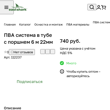
ПВА систем
Главная
Каталог
Оснастка и монтаж
ПВА материалы
ПВА система в тубе
740 руб.
с поршнем 6 м 22мм
Цена указана с учётом
0
Нет отзывов
НДС 5%
Арт.
112237
Много
Чтобы купить оптом –
авторизуйтесь
Подписаться
Описание