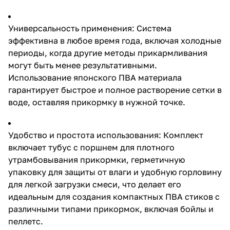
Комплект включает тубус с
поршнем для плотного
утрамбовывания прикормки,
Универсальность применения: Система
герметичную упаковку для
защиты от влаги и удобную
эффективна в любое время года, включая холодные
горловину для легкой загрузки
периоды, когда другие методы прикармливания
смеси, что делает его
могут быть менее результативными.
идеальным для создания
компактных ПВА стиков с
Использование японского ПВА материала
различными типами прикормок,
гарантирует быстрое и полное растворение сетки в
включая бойлы и пеллетс.
воде, оставляя прикормку в нужной точке.
Технические характеристики:
Длина сетки: 6 м Материал:
Высококачественный японский
ПВА Комплектация: Тубус с
Удобство и простота использования: Комплект
поршнем, ПВА сетка,
включает тубус с поршнем для плотного
герметичная упаковка
Компания EastShark
утрамбовывания прикормки, герметичную
специализируется на
упаковку для защиты от влаги и удобную горловину
производстве рыболовных
для легкой загрузки смеси, что делает его
товаров высокого качества,
предлагая выгодные условия
идеальным для создания компактных ПВА стиков с
для оптовых покупателей и
различными типами прикормок, включая бойлы и
магазинов. Сотрудничая с нами,
пеллетс.
вы получаете продукцию