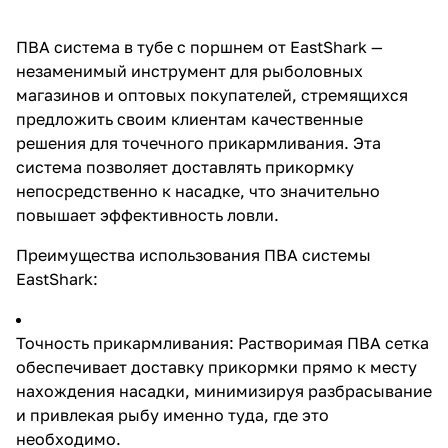
прикормку непосредственно к
насадке, что значительно
повышает эффективность
ПВА система в тубе с поршнем от EastShark —
ловли. Преимущества
незаменимый инструмент для рыболовных
использования ПВА системы
EastShark: Точность
магазинов и оптовых покупателей, стремящихся
прикармливания: Растворимая
предложить своим клиентам качественные
ПВА сетка обеспечивает
решения для точечного прикармливания. Эта
доставку прикормки прямо к
месту нахождения насадки,
система позволяет доставлять прикормку
минимизируя разбрасывание и
непосредственно к насадке, что значительно
привлекая рыбу именно туда,
повышает эффективность ловли.
где это необходимо.
Универсальность применения:
Система эффективна в любое
Преимущества использования ПВА системы
время года, включая холодные
EastShark:
периоды, когда другие методы
прикармливания могут быть
менее результативными.
Точность прикармливания: Растворимая ПВА сетка
Использование японского ПВА
материала гарантирует быстрое
обеспечивает доставку прикормки прямо к месту
и полное растворение сетки в
нахождения насадки, минимизируя разбрасывание
воде, оставляя прикормку в
и привлекая рыбу именно туда, где это
нужной точке. Удобство и
простота использования:
необходимо.