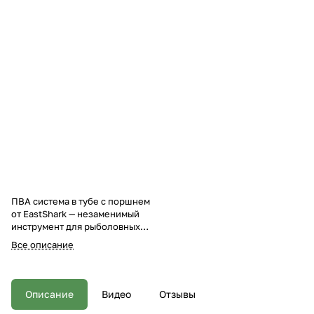
ПВА система в тубе с поршнем
от EastShark — незаменимый
инструмент для рыболовных
магазинов и оптовых
Все описание
покупателей, стремящихся
предложить своим клиентам
качественные решения для
точечного прикармливания. Эта
Описание
Видео
Отзывы
система позволяет доставлять