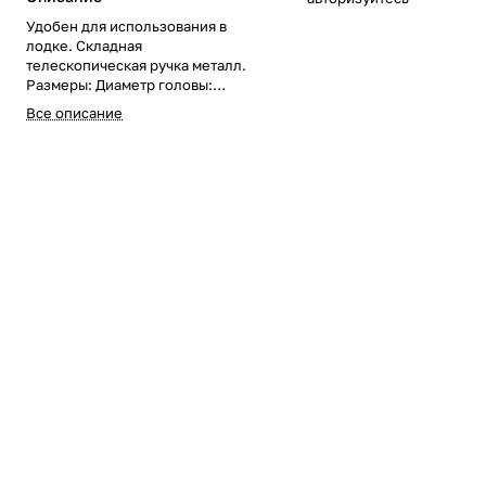
Удобен для использования в
лодке. Складная
телескопическая ручка металл.
Размеры: Диаметр головы:
50см*50см Длина рукояти:
Все описание
102см Общая длина: 152см