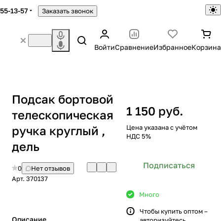
755-13-57
Заказать звонок
Войти
Сравнение
Избранное
Корзина
Подсак бортовой
1 150 руб.
телескопическая
ручка круглый ,
Цена указана с учётом
НДС 5%
дель
Подписаться
0
Нет отзывов
Арт.
370137
Много
Чтобы купить оптом –
Описание
авторизуйтесь