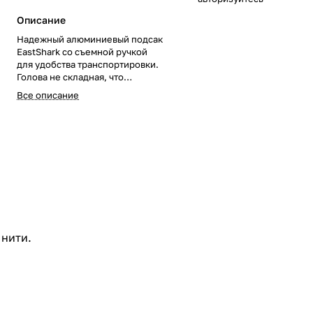
Описание
Надежный алюминиевый подсак
EastShark со съемной ручкой
для удобства транспортировки.
Голова не складная, что
обеспечивает высоку прочность
Все описание
и надежность. Сетка выполнена
из прочной кордовой нити.
Ручка телескопическая,
длинной 1,8м. Размеры головы
представлены от 500 до 700 мм.
 нити.