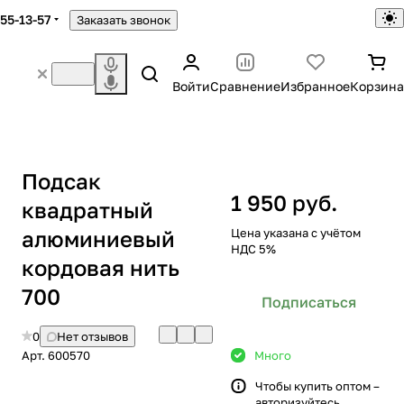
755-13-57
Заказать звонок
Войти
Сравнение
Избранное
Корзина
Подсак
1 950 руб.
квадратный
алюминиевый
Цена указана с учётом
НДС 5%
кордовая нить
700
Подписаться
0
Нет отзывов
Арт.
600570
Много
Чтобы купить оптом –
авторизуйтесь