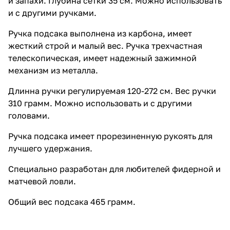
и запахи. Глубина сетки 35 см. Можно использовать
Специально разработан для
и с другими ручками.
любителей фидерной и
матчевой ловли. Общий вес
Ручка подсака выполнена из карбона, имеет
подсака 465 грамм.
жесткий строй и малый вес. Ручка трехчастная
телескопическая, имеет надежный зажимной
механизм из металла.
Длинна ручки регулируемая 120-272 см. Вес ручки
310 грамм. Можно использовать и с другими
головами.
Ручка подсака имеет прорезиненную рукоять для
лучшего удержания.
Специально разработан для любителей фидерной и
матчевой ловли.
Общий вес подсака 465 грамм.