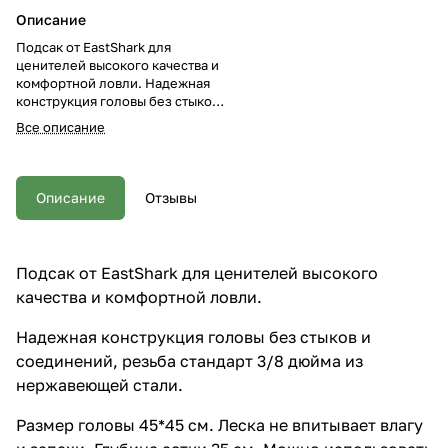
Описание
Подсак от EastShark для
ценителей высокого качества и
комфортной ловли. Надежная
конструкция головы без стыков
и соединений, резьба стандарт
Все описание
3/8 дюйма из нержавеющей
стали. Размер головы 45*45 см.
Леска не впитывает влагу и
запахи. Глубина сетки 35 см.
Описание
Отзывы
Можно использовать и с
другими ручками. Ручка
подсака выполнена из карбона,
имеет жесткий строй и малый
Подсак от EastShark для ценителей высокого
вес. Ручка трехчастная
качества и комфортной ловли.
телескопическая, имеет
надежный зажимной механизм
из металла. Длинна ручки
Надежная конструкция головы без стыков и
регулируемая 120-272 см. Вес
соединений, резьба стандарт 3/8 дюйма из
ручки 310 грамм. Можно
нержавеющей стали.
использовать и с другими
головами. Ручка подсака имеет
Размер головы 45*45 см. Леска не впитывает влагу
прорезиненную рукоять для
лучшего удержания.