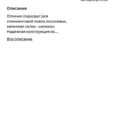
Описание
Отлично подходит для
спиннинговой ловли лососевых,
мателиал сетки - силикон.
Надежная конструкция из
металла, фиксатор головы, 2-х
Все описание
частная ручка. Удобная рукоять
EVA, не скользит в руке. Длина
90 см -1,3 м (голова + ручка) в
зависимти от количества колен
ручки. Размер головы 50*45 см.
Чехол в комплекте!