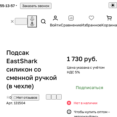
755-13-57
Заказать звонок
Войти
Сравнение
Избранное
Корзина
Подсак
1 730 руб.
EastShark
силикон со
Цена указана с учётом
НДС 5%
сменной ручкой
(в чехле)
Подписаться
0
Нет отзывов
Арт.
131504
Нет в наличии
Чтобы купить оптом –
авторизуйтесь