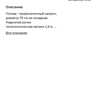
Описание
Голова - прорезиненный капрон,
диаметр 75 см не складная.
Надежная ручка
телескопическая металл 1,9 м.
Дополнительная фиксация
Все описание
головы для большей
надежности соединения.