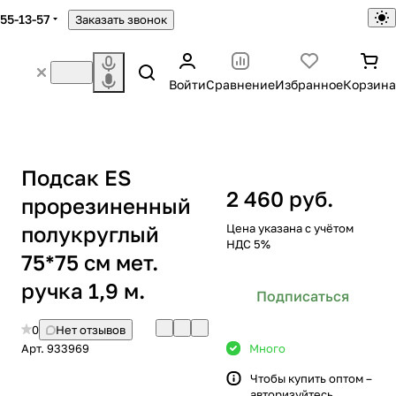
755-13-57
Заказать звонок
Войти
Сравнение
Избранное
Корзина
Подсак ES
2 460 руб.
прорезиненный
полукруглый
Цена указана с учётом
НДС 5%
75*75 см мет.
ручка 1,9 м.
Подписаться
0
Нет отзывов
Арт.
933969
Много
Чтобы купить оптом –
авторизуйтесь