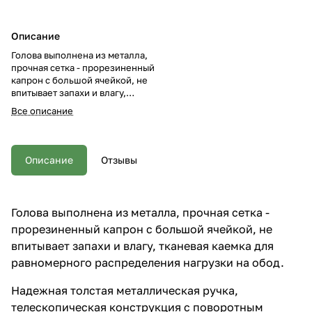
Описание
Голова выполнена из металла,
прочная сетка - прорезиненный
капрон с большой ячейкой, не
впитывает запахи и влагу,
тканевая каемка для
Все описание
равномерного распределения
нагрузки на обод. Надежная
толстая металлическая ручка,
телескопическая конструкция с
Описание
Отзывы
поворотным фиксатором и
прорезиненной рукоятью для
лучшего удержания. Усиленное
место крепления ручки и
Голова выполнена из металла, прочная сетка -
головы с фиксацией,
прорезиненный капрон с большой ячейкой, не
рассчитано под большие
нагрузки. Размер головы 70*80
впитывает запахи и влагу, тканевая каемка для
см, общая длина подсака с
равномерного распределения нагрузки на обод.
разложенной ручкой 252 см.
Надежная толстая металлическая ручка,
телескопическая конструкция с поворотным