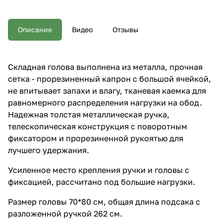
для равномерного
распределения нагрузки на
обод. Надежная толстая
Описание
Видео
Отзывы
металлическая ручка,
телескопическая конструкция с
поворотным фиксатором и
прорезиненной рукоятью для
Складная голова выполнена из металла, прочная
лучшего удержания. Усиленное
сетка - прорезиненный капрон с большой ячейкой,
место крепления ручки и
головы с фиксацией,
не впитывает запахи и влагу, тканевая каемка для
рассчитано под большие
равномерного распределения нагрузки на обод.
нагрузки. Размер головы 70*80
Надежная толстая металлическая ручка,
см, общая длина подсака с
разложенной ручкой 262 см.
телескопическая конструкция с поворотным
фиксатором и прорезиненной рукоятью для
лучшего удержания.
Усиленное место крепления ручки и головы с
фиксацией, рассчитано под большие нагрузки.
Размер головы 70*80 см, общая длина подсака с
разложенной ручкой 262 см.