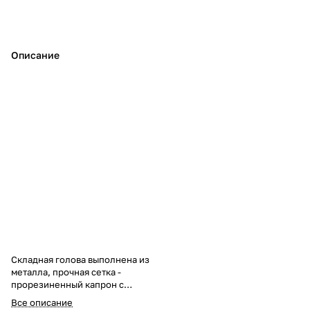
Описание
Складная голова выполнена из
металла, прочная сетка -
прорезиненный капрон с
большой ячейкой, не впитывает
Все описание
запахи и влагу, тканевая каемка