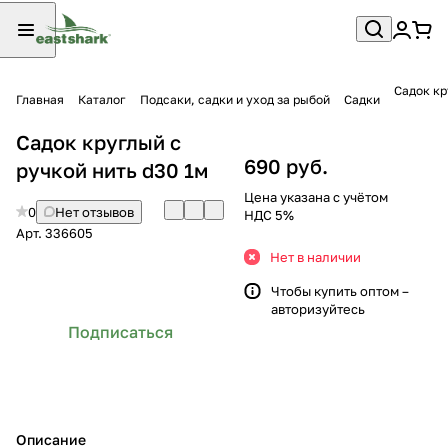
Садок кр
Главная
Каталог
Подсаки, садки и уход за рыбой
Садки
Садок круглый с
690 руб.
ручкой нить d30 1м
Цена указана с учётом
0
Нет отзывов
НДС 5%
Арт.
336605
Нет в наличии
Чтобы купить оптом –
авторизуйтесь
Подписаться
Описание