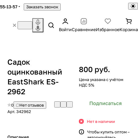
755-13-57
Заказать звонок
Войти
Сравнение
Избранное
Корзина
Садок
800 руб.
оцинкованный
EastShark ES-
Цена указана с учётом
НДС 5%
2962
Подписаться
0
Нет отзывов
Арт.
342962
Нет в наличии
Чтобы купить оптом –
Описание
авторизуйтесь