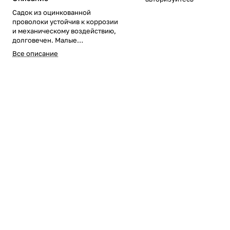
Садок из оцинкованной
проволоки устойчив к коррозии
и механическому воздействию,
долговечен. Малые
транспортировочные габариты.
Все описание
Не впитывает запахи и влагу!
Диаметр садка 29 см. Длина
садка без учета горловины 62
см. Диметр горловины и 15 см.
Диаметр отверстия в дне 16 см.