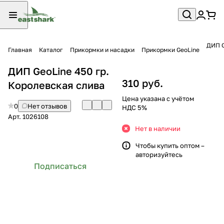
ДИП G
Главная
Каталог
Прикормки и насадки
Прикормки GeoLine
ДИП GeoLine 450 гр.
310 руб.
Королевская слива
Цена указана с учётом
0
Нет отзывов
НДС 5%
Арт.
1026108
Нет в наличии
Чтобы купить оптом –
авторизуйтесь
Подписаться