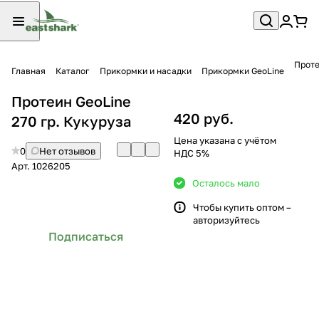
Проте
Главная
Каталог
Прикормки и насадки
Прикормки GeoLine
Протеин GeoLine
420 руб.
270 гр. Кукуруза
Цена указана с учётом
0
Нет отзывов
НДС 5%
Арт.
1026205
Осталось мало
Чтобы купить оптом –
авторизуйтесь
Подписаться