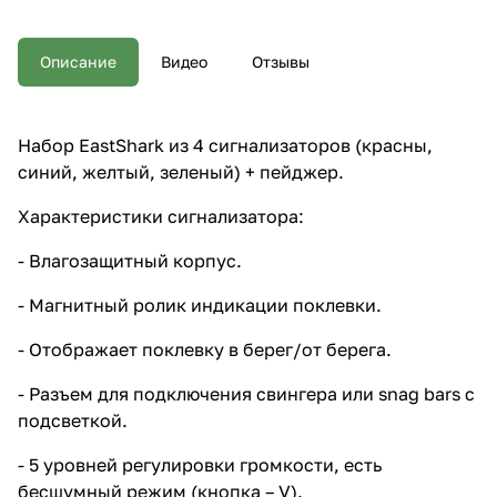
Магнитный ролик индикации
поклевки. - Отображает
поклевку в берег/от берега. -
Описание
Видео
Отзывы
Разъем для подключения
свингера или snag bars с
подсветкой. - 5 уровней
регулировки громкости, есть
Набор EastShark из 4 сигнализаторов (красны,
бесшумный режим (кнопка – V).
синий, желтый, зеленый) + пейджер.
- 5 уровней регулировки
тональности (кнопка - Т). - 5
уровней регулировки
Характеристики сигнализатора:
чувствительности (кнопка – S). -
Режим подсветки (включается
- Влагозащитный корпус.
нажатием кнопки вкл./выкл.) -
Прорезиненные площадки под
- Магнитный ролик индикации поклевки.
бланк удилища, исключают
царапины и повреждения.
- Отображает поклевку в берег/от берега.
Элементы питания: 2 шт. ААА в
комплекте. Характеристики
- Разъем для подключения свингера или snag bars с
пейджера: - Влагозащитный
корпус. - Фонарик. - Радиус
подсветкой.
действия более 200 м. (Зависит
от погодных условий, рельефа
- 5 уровней регулировки громкости, есть
местности и заряда батарей). - 5
бесшумный режим (кнопка – V).
уровней регулировки