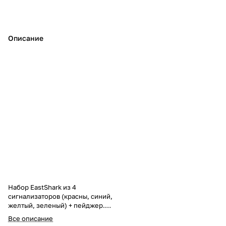
Описание
Набор EastShark из 4
сигнализаторов (красны, синий,
желтый, зеленый) + пейджер.
Характеристики сигнализатора:
Все описание
- Влагозащитный корпус. -