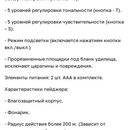
громкости, есть режим
вибрации. - Возможность
- 5 уровней регулировки тональности (кнопка - Т).
подключения до 6
сигнализаторов одновременно.
- 5 уровней регулировки чувствительности (кнопка
Элементы питания: 2 шт. ААА в
– S).
комплекте. При низком заряде
батарей устройство начнет
- Режим подсветки (включается нажатием кнопки
непрерывно издавать звуковые
сигналы. В комплекте есть кейс
вкл./выкл.)
для удобства хранения и
транспортировки. Элементы
- Прорезиненные площадки под бланк удилища,
питания рекомендуется
исключают царапины и повреждения.
извлекать после
использования.
Элементы питания: 2 шт. ААА в комплекте.
Характеристики пейджера:
- Влагозащитный корпус.
- Фонарик.
- Радиус действия более 200 м. (Зависит от