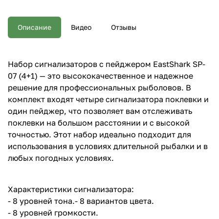
В комплект входят четыре
сигнализатора поклевки и один
пейджер, что позволяет вам
Описание
Видео
Отзывы
отслеживать поклевки на
большом расстоянии и с
высокой точностью. Этот набор
идеально подходит для
Набор сигнализаторов с пейджером EastShark SP-
использования в условиях
07 (4+1) — это высококачественное и надежное
длительной рыбалки и в любых
погодных условиях.
решение для профессиональных рыболовов. В
Характеристики сигнализатора:
комплект входят четыре сигнализатора поклевки и
- 8 уровней тона.- 8 вариантов
один пейджер, что позволяет вам отслеживать
цвета. - 8 уровней громкости. -
8 уровней чувствительности. -
поклевки на большом расстоянии и с высокой
Светодиод с фиксацией на 20
точностью. Этот набор идеально подходит для
секунд. - Бегущий светодиод. -
использования в условиях длительной рыбалки и в
Черный атласный гладкий
корпус. - 200-220 метров
любых погодных условиях.
радиус сигнала. - Работает от
батареи 9 В крона * 1шт. -
Гнездо 2,5 мм для индикаторов
Характеристики сигнализатора:
с подсветкой. - Функция памяти
настроек. - Индикация низкого
- 8 уровней тона.- 8 вариантов цвета.
заряда батареи.
- 8 уровней громкости.
Характеристики пейджера:- 8