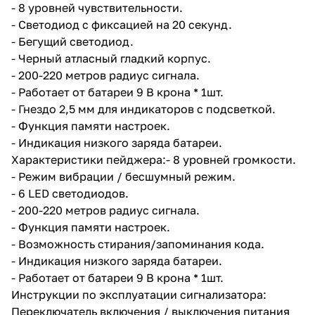
- 8 уровней чувствительности.
уровней громкости. - Режим
вибрации / бесшумный режим. -
- Светодиод с фиксацией на 20 секунд.
6 LED светодиодов. - 200-220
- Бегущий светодиод.
метров радиус сигнала. -
- Черный атласный гладкий корпус.
Функция памяти настроек. -
Возможность стирания/
- 200-220 метров радиус сигнала.
запоминания кода. - Индикация
- Работает от батареи 9 В крона * 1шт.
низкого заряда батареи. -
- Гнездо 2,5 мм для индикаторов с подсветкой.
Работает от батареи 9 В крона *
1шт. Инструкции по
- Функция памяти настроек.
эксплуатации сигнализатора:
- Индикация низкого заряда батареи.
Переключатель включения /
Характеристики пейджера:- 8 уровней громкости.
выключения питания находится
в нижней части сигнализатора.
- Режим вибрации / бесшумный режим.
После включения 2 верхних LED
- 6 LED светодиодов.
индикатора загорятся на 1
- 200-220 метров радиус сигнала.
секунду, в то же время
индикатор покажет оставшийся
- Функция памяти настроек.
заряд батареи. Громкость
- Возможность стирания/запоминания кода.
регулируется вращением
- Индикация низкого заряда батареи.
регулировки «V», можно
выбрать из 8 уровней
- Работает от батареи 9 В крона * 1шт.
громкости. настройки,
Инструкции по эксплуатации сигнализатора:
бесшумный режим и от низкого
Переключатель включения / выключения питания
до высокого. Тональность