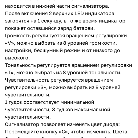
регулируется вращением
находится в нижней части сигнализатора.
регулировки «T», можно
После включения 2 верхних LED индикатора
выбрать из 8 уровней
загорятся на 1 секунду, в то же время индикатор
тональности. Чувствительность
регулируется вращением
покажет оставшийся заряд батареи.
регулировки «S», можно
Громкость регулируется вращением регулировки
выбрать из 8 уровней
«V», можно выбрать из 8 уровней громкости.
чувствительности, 1 гудок
соответствует минимальной
настройки, бесшумный режим и от низкого до
чувствительности, 8 гудков
высокого.
максимальной
Тональность регулируется вращением регулировки
чувствительности.
Сигнализатор позволяет
«T», можно выбрать из 8 уровней тональности.
изменять цвет диода:
Чувствительность регулируется вращением
Перемещайте кнопку «C»,
регулировки «S», можно выбрать из 8 уровней
чтобы изменить. Цвета: белый,
красный, желтый, синий,
чувствительности,
зеленый, фиолетовый и
1 гудок соответствует минимальной
пурпурный. Индикация низкого
чувствительности, 8 гудков максимальной
заряда батареи: Первый
индикатор цветной световой
чувствительности.
полосы мигает каждые 5
Сигнализатор позволяет изменять цвет диода:
секунд, указывая на низкий
Перемещайте кнопку «C», чтобы изменить. Цвета:
заряд. батареи. Функция