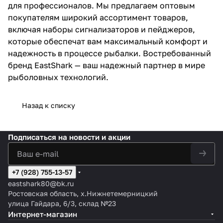
пейджеров, которые обеспечат
для профессионалов. Мы предлагаем оптовым
вам максимальный комфорт и
покупателям широкий ассортимент товаров,
надежность в процессе
рыбалки. Востребованный
включая наборы сигнализаторов и пейджеров,
бренд EastShark — ваш
которые обеспечат вам максимальный комфорт и
надежный партнер в мире
надежность в процессе рыбалки. Востребованный
рыболовных технологий.
бренд EastShark — ваш надежный партнер в мире
рыболовных технологий.
Назад к списку
Подписаться
на новости и акции
+7 (928) 755-13-57
eastshark80@bk.ru
Ростовская область, х.Нижнетемерницкий
улица Гайдара, 6/3, склад №23
Интернет-магазин