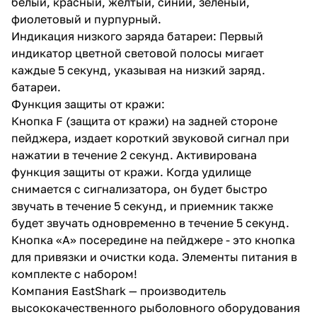
защиты от кражи: Кнопка F
белый, красный, желтый, синий, зеленый,
(защита от кражи) на задней
фиолетовый и пурпурный.
стороне пейджера, издает
Индикация низкого заряда батареи: Первый
короткий звуковой сигнал при
нажатии в течение 2 секунд.
индикатор цветной световой полосы мигает
Активирована функция защиты
каждые 5 секунд, указывая на низкий заряд.
от кражи. Когда удилище
батареи.
снимается с сигнализатора, он
будет быстро звучать в течение
Функция защиты от кражи:
5 секунд, и приемник также
Кнопка F (защита от кражи) на задней стороне
будет звучать одновременно в
пейджера, издает короткий звуковой сигнал при
течение 5 секунд. Кнопка «A»
посередине на пейджере - это
нажатии в течение 2 секунд. Активирована
кнопка для привязки и очистки
функция защиты от кражи. Когда удилище
кода. Элементы питания в
снимается с сигнализатора, он будет быстро
комплекте с набором!
Компания EastShark —
звучать в течение 5 секунд, и приемник также
производитель
будет звучать одновременно в течение 5 секунд.
высококачественного
Кнопка «A» посередине на пейджере - это кнопка
рыболовного оборудования для
профессионалов. Мы
для привязки и очистки кода. Элементы питания в
предлагаем оптовым
комплекте с набором!
покупателям широкий
Компания EastShark — производитель
ассортимент товаров, включая
наборы сигнализаторов и
высококачественного рыболовного оборудования