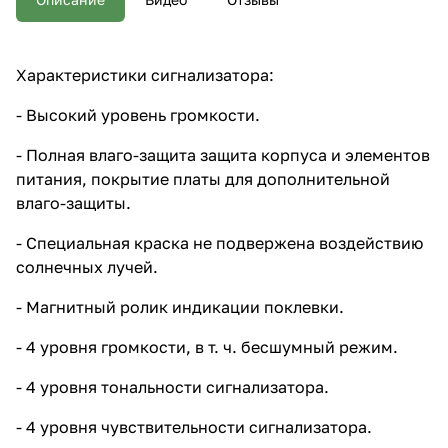
солнечных лучей. - Магнитный
ролик индикации поклевки. - 4
уровня громкости, в т. ч.
бесшумный режим. - 4 уровня
Характеристики сигнализатора:
тональности сигнализатора. - 4
уровня чувствительности
- Высокий уровень громкости.
сигнализатора. - Разная
индикация поклевки в берег/от
- Полная влаго-защита защита корпуса и элементов
берега (горят разные диоды и
отличается тональность). -
питания, покрытие платы для дополнительной
Разъем для подключения
влаго-защиты.
внешних приборов с
подсветкой. - Элементы
- Специальная краска не подвержена воздействию
питания 3шт ААА в комплекте.
солнечных лучей.
- Магнитный ролик индикации поклевки.
- 4 уровня громкости, в т. ч. бесшумный режим.
- 4 уровня тональности сигнализатора.
- 4 уровня чувствительности сигнализатора.