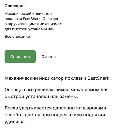
Описание
Механический индикатор
поклевки EastShark. Оснащен
выкручивающимся механизмом
для быстрой установки или
замены. Леска удерживается
Все описание
сдвоенными шариками,
освобождается при подсечке
или поднятии удилища.
Свингеры такого типа обладают
Описание
Отзывы
наибольшей
чувствительностью, имеют
малый вес.
Механический индикатор поклевки EastShark.
Оснащен выкручивающимся механизмом для
быстрой установки или замены.
Леска удерживается сдвоенными шариками,
освобождается при подсечке или поднятии
удилища.