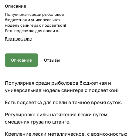
Описание
Популярная среди рыболовов
бюджетная и универсальная
модель свингера с подсветкой!
Есть подсветка для ловли в
темное время суток.
Все описание
Регулировка силы натяжения
лески путем смещения груза по
штанге. Крепление лески
металлическое, с
Описание
Отзывы
возможностью регулировки.
Используется прочный пластик,
детали не подвержены влиянию
воды и солнца.
Популярная среди рыболовов бюджетная и
универсальная модель свингера с подсветкой!
Есть подсветка для ловли в темное время суток.
Регулировка силы натяжения лески путем
смещения груза по штанге.
Крепление лески металлическое, с возможностью