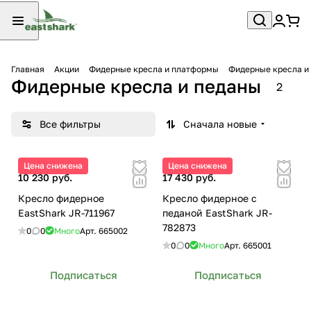
Главная
Акции
Фидерные кресла и платформы
Фидерные кресла и
Фидерные кресла и педаны
2
Все фильтры
Сначала новые
Цена снижена
Цена снижена
10 230 руб.
17 430 руб.
Кресло фидерное
Кресло фидерное с
EastShark JR-711967
педаной EastShark JR-
782873
0
0
Много
Арт.
665002
0
0
Много
Арт.
665001
Подписаться
Подписаться