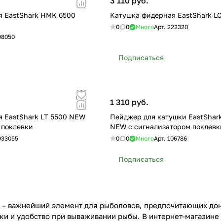
3 110 руб.
я EastShark HMK 6500
Катушка фидерная EastShark L
0
0
Много
Арт.
222320
98050
Подписаться
1 310 руб.
 EastShark LT 5500 NEW
Пейджер для катушки EastShark
 поклевки
NEW с сигнализатором поклевк
933055
0
0
Много
Арт.
106786
Подписаться
– важнейший элемент для рыболовов, предпочитающих дон
ски и удобство при вываживании рыбы. В интернет-магазин