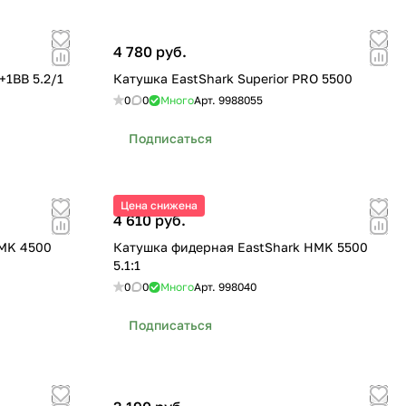
4 780 руб.
+1BB 5.2/1
Катушка EastShark Superior PRO 5500
0
0
Много
Арт.
9988055
Подписаться
Цена снижена
4 610 руб.
HMK 4500
Катушка фидерная EastShark HMK 5500
5.1:1
0
0
Много
Арт.
998040
Подписаться