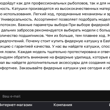
подойдут как для профессиональных рыболовов, так и для н
ность. Катушки производятся из высококачественных матери
во использования. Легкий ход, продуманные механизмы и 
 Универсальность. Ассортимент позволяет подобрать модел
 потоком. Важные параметры выбора При выборе фидерной 
 дальних забросов рекомендуется выбирать модели с боль
оличество подшипников. Чем их больше, тем плавнее ход. 
редпочтений. Почему стоит купить фидерную катушку в East
кцию с гарантией качества. У нас вы найдете катушки, сп
ия ловли. Каждая модель тщательно протестирована и отве
ендуем обратить внимание на фидерные удилища, которые 
ал вы найдете дополнительные аксессуары для создания на
мфортнее. Заказывайте фидерные катушки уже сегодня и об
Интернет-магазин
Компания