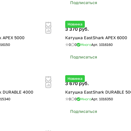
Подписаться
Новинка
3 370 руб.
k APEX 5000
Катушка EastShark APEX 6000
016150
0
0
Много
Арт.
1016160
Подписаться
Новинка
3 670 руб.
rk DURABLE 4000
Катушка EastShark DURABLE 50
015340
0
0
Много
Арт.
1016350
Подписаться