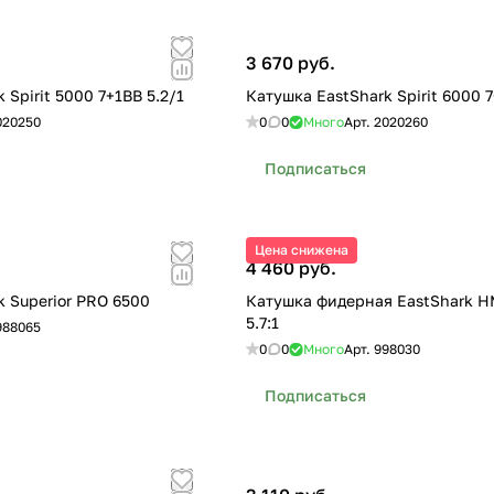
3 670 руб.
 Spirit 5000 7+1BB 5.2/1
Катушка EastShark Spirit 6000 7
020250
0
0
Много
Арт.
2020260
Подписаться
Цена снижена
4 460 руб.
k Superior PRO 6500
Катушка фидерная EastShark 
5.7:1
988065
0
0
Много
Арт.
998030
Подписаться