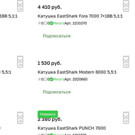
4 410 руб.
BB 5,1:1
Катушка EastShark Fora 7000 7+1BB 5,1:1
0
0
Много
Арт.
2231070
Подписаться
1 530 руб.
5,5:1
Катушка EastShark Modern 6000 5,5:1
0
0
Много
Арт.
2020660
Подписаться
Новинка
2 380 руб.
0
Катушка EastShark PUNCH 7000