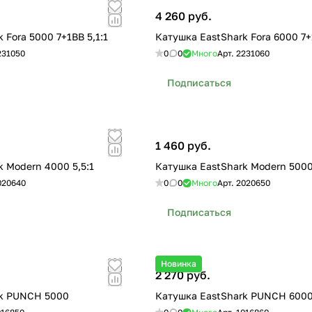
4 260 руб.
 Fora 5000 7+1BB 5,1:1
Катушка EastShark Fora 6000 7+1
231050
0
0
Много
Арт.
2231060
Подписаться
1 460 руб.
 Modern 4000 5,5:1
Катушка EastShark Modern 5000 
020640
0
0
Много
Арт.
2020650
Подписаться
Новинка
2 270 руб.
rk PUNCH 5000
Катушка EastShark PUNCH 600