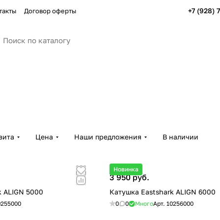
+7 (928) 
такты
Договор оферты
вита
Цена
Наши предложения
В наличии
Новинка
3 950 руб.
k ALIGN 5000
Катушка Eastshark ALIGN 6000
0255000
0
0
Много
Арт.
10256000