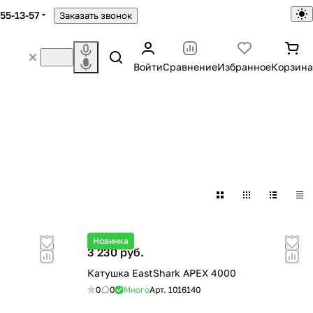
755-13-57
Заказать звонок
Войти
Сравнение
Избранное
Корзина
Новинка
3 230 руб.
Катушка EastShark APEX 4000
0
0
Много
Арт.
1016140