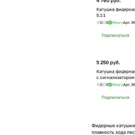
4 760 руб.
Катушка фидерна
5.1:1
0
0
Много
Арт.
9
Подписаться
5 250 руб.
Катушка фидерная
с сигнализатором
0
0
Много
Арт.
9
Подписаться
Фидерные катушки 
плавность хода ле