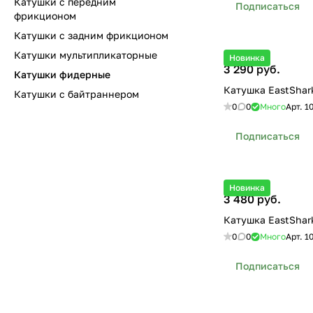
Катушки с передним
Подписаться
фрикционом
Катушки с задним фрикционом
Катушки мультипликаторные
Новинка
3 290 руб.
Катушки фидерные
Катушка EastShar
Катушки с байтраннером
0
0
Много
Арт.
1
Подписаться
Новинка
3 480 руб.
Катушка EastSha
0
0
Много
Арт.
1
Подписаться