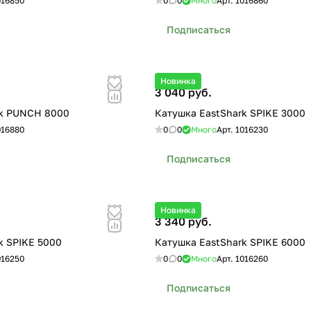
016850
0
0
Много
Арт.
1016860
Подписаться
Новинка
3 040 руб.
rk PUNCH 8000
Катушка EastShark SPIKE 3000
016880
0
0
Много
Арт.
1016230
Подписаться
Новинка
3 340 руб.
k SPIKE 5000
Катушка EastShark SPIKE 6000
016250
0
0
Много
Арт.
1016260
Подписаться