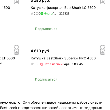
3 190 руб.
C 4500
Катушка фидерная EastShark LC 5500
0
0
Много
Арт.
222321
Подписаться
4 610 руб.
 LT 5500
Катушка EastShark Superior PRO 4500
и
0
0
Нет в наличии
Арт.
9988045
Подписаться
ную ловлю. Они обеспечивают надежную работу снасти,
е Eastshark представлен широкий ассортимент фидерных