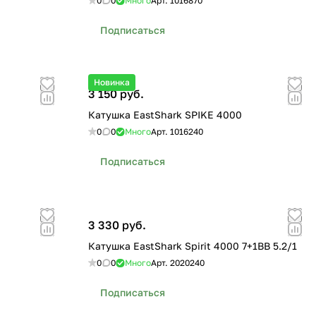
0
0
Много
Арт.
1016870
Подписаться
Новинка
3 150 руб.
Катушка EastShark SPIKE 4000
0
0
Много
Арт.
1016240
Подписаться
3 330 руб.
Катушка EastShark Spirit 4000 7+1BB 5.2/1
0
0
Много
Арт.
2020240
Подписаться