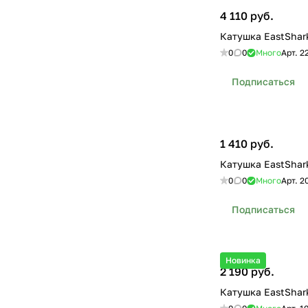
4 110 руб.
Катушка EastShark
0
0
Много
Арт.
2
Подписаться
1 410 руб.
Катушка EastShark
0
0
Много
Арт.
2
Подписаться
Новинка
2 190 руб.
Катушка EastSha