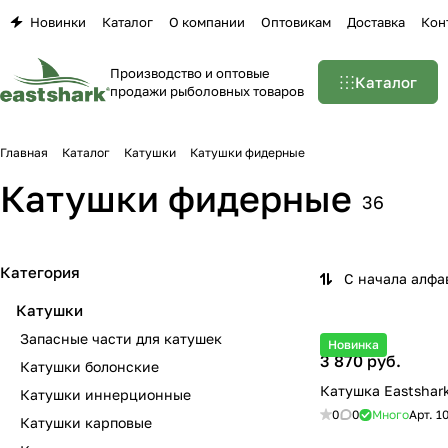
Новинки
Каталог
О компании
Оптовикам
Доставка
Кон
Производство и оптовые
Каталог
продажи рыболовных товаров
Главная
Каталог
Катушки
Катушки фидерные
Катушки фидерные
36
Категория
С начала алфа
Катушки
Запасные части для катушек
Новинка
3 870 руб.
Катушки болонские
Катушка Eastshar
Катушки иннерционные
0
0
Много
Арт.
1
Катушки карповые