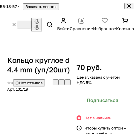
755-13-57
Заказать звонок
Войти
Сравнение
Избранное
Корзина
Кольцо круглое d
70 руб.
4.4 mm (уп/20шт)
Цена указана с учётом
НДС 5%
0
Нет отзывов
Арт.
101719
Подписаться
Нет в наличии
Чтобы купить оптом –
авторизуйтесь