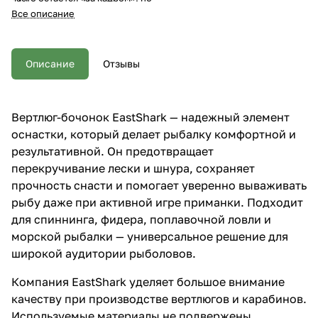
проверенное решение,
напрямую влияет на успех всей
Все описание
которому можно доверять в
рыбалки.
любых условиях.
Описание
Отзывы
Вертлюг-бочонок EastShark — надежный элемент
оснастки, который делает рыбалку комфортной и
результативной. Он предотвращает
перекручивание лески и шнура, сохраняет
прочность снасти и помогает уверенно вываживать
рыбу даже при активной игре приманки. Подходит
для спиннинга, фидера, поплавочной ловли и
морской рыбалки — универсальное решение для
широкой аудитории рыболовов.
Компания EastShark уделяет большое внимание
качеству при производстве вертлюгов и карабинов.
Используемые материалы не подвержены