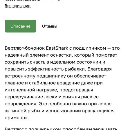
чтобы забыть о перекрученной
оптимальный вариант под
Все описание
леске и сосредоточиться на
конкретные задачи и условия
главном — процессе и
ловли.
удовольствии от рыбалки.
Описание
Отзывы
Вертлюг-бочонок EastShark с подшипником — это
надежный элемент оснастки, который помогает
сохранить снасть в идеальном состоянии и
повысить эффективность рыбалки. Благодаря
встроенному подшипнику он обеспечивает
плавное и стабильное вращение даже при
интенсивной нагрузке, предотвращая
перекручивание лески и снижая риск ее
повреждения. Это особенно важно при ловле
активной рыбы и использовании вращающихся
приманок.
Вертлюг c подшипником способен выдерживать