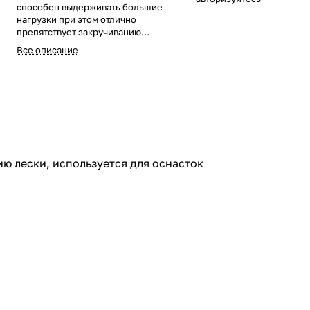
способен выдерживать большие
нагрузки при этом отлично
препятствует закручиванию
лески, используется для
Все описание
оснасток во многих видах ловли.
Изготовлен из нержавеющего
сплава, подходит для
использования в морской воде.
Количество в упаковке зависит
от размера вертлюга.
ю лески, используется для оснасток