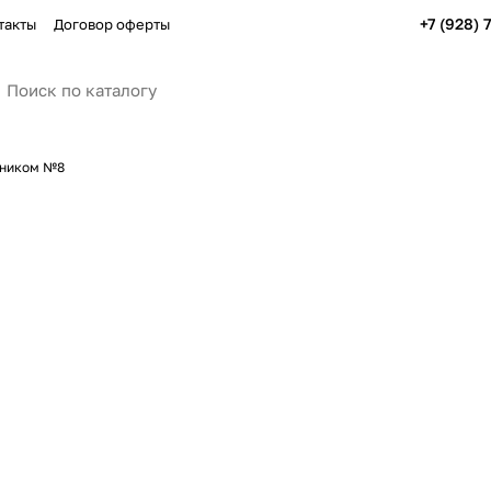
+7 (928) 
такты
Договор оферты
пником №8