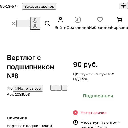
755-13-57
Заказать звонок
Войти
Сравнение
Избранное
Корзина
Вертлюг c
90 руб.
подшипником
№8
Цена указана с учётом
НДС 5%
0
Нет отзывов
Арт.
1081508
Подписаться
Нет в наличии
Описание
Чтобы купить оптом –
Вертлюг c подшипником
авторизуйтесь