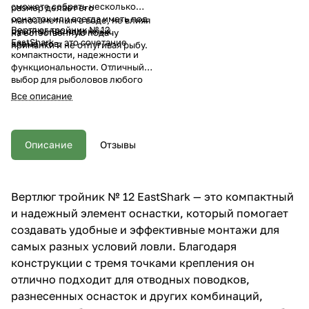
сможете собрать несколько
размер делает его
оснасток или всегда иметь под
малозаметным в воде, не влияя
Вертлюг тройник № 12
рукой запас надежных
на естественную подачу
EastShark — это сочетание
элементов.
приманки и не отпугивая рыбу.
компактности, надежности и
функциональности. Отличный
выбор для рыболовов любого
уровня, который поможет
Все описание
повысить эффективность снасти
и получать удовольствие от
каждой рыбалки.
Описание
Отзывы
Вертлюг тройник № 12 EastShark — это компактный
и надежный элемент оснастки, который помогает
создавать удобные и эффективные монтажи для
самых разных условий ловли. Благодаря
конструкции с тремя точками крепления он
отлично подходит для отводных поводков,
разнесенных оснасток и других комбинаций,