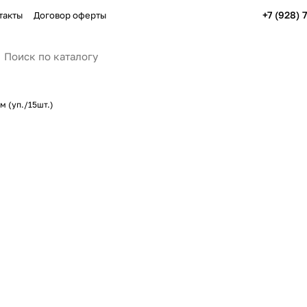
+7 (928) 
такты
Договор оферты
м (уп./15шт.)