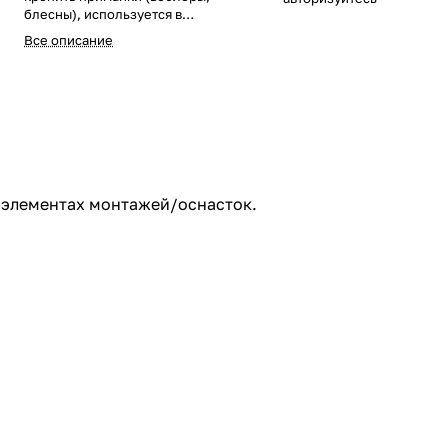
блесны), используется в
элементах монтажей/оснасток.
Все описание
Заводные кольца EastShark
отличаются высоким качеством,
использована проволока из
нержавеющей стали. Тест 30 кг.
в элементах монтажей/оснасток.