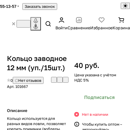
755-13-57
Заказать звонок
Войти
Сравнение
Избранное
Корзина
Кольцо заводное
40 руб.
12 мм (уп./15шт.)
Цена указана с учётом
НДС 5%
0
Нет отзывов
Арт.
101667
Подписаться
Описание
Нет в наличии
Кольцо используется для
разных видов ловли, позволяет
Чтобы купить оптом –
крепить приманки (воблеры,
авторизуйтесь