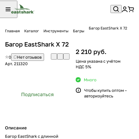
Багор EastShark X 72
Главная
Каталог
Инструменты
Багры
Багор EastShark X 72
2 210 руб.
0
Нет отзывов
Цена указана с учётом
Арт.
211320
НДС 5%
Много
Чтобы купить оптом –
Подписаться
авторизуйтесь
Описание
Багор EastShark с длинной