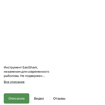
Инструмент EastShark,
незаменим для современного
рыболова. Не подвержен
коррозии. Игла такой длины
Все описание
подходит для стиков и
монтирования грузов in-line.
Упаковка - блистер.
Описание
Видео
Отзывы