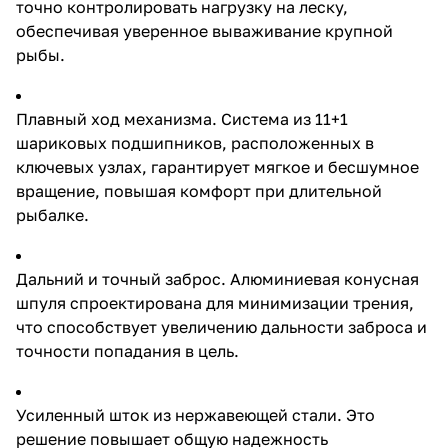
способствует увеличению
точно контролировать нагрузку на леску,
дальности заброса и точности
обеспечивая уверенное вываживание крупной
попадания в цель. Усиленный
рыбы.
шток из нержавеющей стали.
Это решение повышает общую
надежность конструкции,
позволяя катушке выдерживать
Плавный ход механизма. Система из 11+1
значительные нагрузки без
шариковых подшипников, расположенных в
деформаций. Защита от
попадания лески под шпулю.
ключевых узлах, гарантирует мягкое и бесшумное
Специальная система
вращение, повышая комфорт при длительной
предотвращает запутывание
рыбалке.
лески, снижая риск поломки
снасти и упрощая процесс
ловли. Универсальность
использования. Возможность
Дальний и точный заброс. Алюминиевая конусная
установки ручки с правой или
шпуля спроектирована для минимизации трения,
левой стороны делает катушку
что способствует увеличению дальности заброса и
удобной для рыболовов с
любыми предпочтениями.
точности попадания в цель.
Технические характеристики:
Нагрузка на фрикцион: до 18 кг
Передаточное отношение: 4,8:1
Усиленный шток из нержавеющей стали. Это
Лесоемкость шпули: 0,35
мм/310 м; 0,40 мм/240 м; 0,50
решение повышает общую надежность