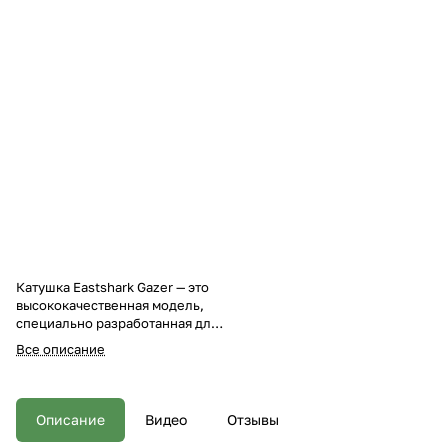
Катушка Eastshark Gazer — это
высококачественная модель,
специально разработанная для
морской и карповой рыбалки.
Все описание
Ее конструкция включает ряд
инновационных технологий,
обеспечивающих надежность и
эффективность в самых
Описание
Видео
Отзывы
сложных условиях. Основные