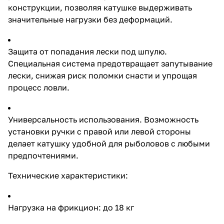
мм/150 м Вес: 616 г Компания
конструкции, позволяя катушке выдерживать
Eastshark известна как
значительные нагрузки без деформаций.
производитель качественных
рыболовных товаров, предлагая
продукцию оптом для
магазинов и
Защита от попадания лески под шпулю.
специализированных точек
Специальная система предотвращает запутывание
продаж. Сотрудничая с нами, вы
получаете надежное
лески, снижая риск поломки снасти и упрощая
оборудование, востребованное
процесс ловли.
среди профессиональных
рыболовов и любителей.
Универсальность использования. Возможность
установки ручки с правой или левой стороны
делает катушку удобной для рыболовов с любыми
предпочтениями.
Технические характеристики:
Нагрузка на фрикцион: до 18 кг