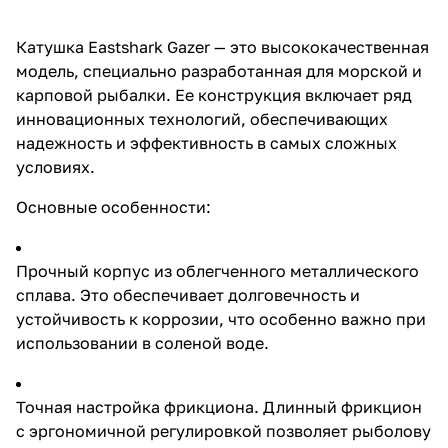
особенности: Прочный корпус
из облегченного
металлического сплава. Это
Катушка Eastshark Gazer — это высококачественная
обеспечивает долговечность и
модель, специально разработанная для морской и
устойчивость к коррозии, что
особенно важно при
карповой рыбалки. Ее конструкция включает ряд
использовании в соленой воде.
инновационных технологий, обеспечивающих
Точная настройка фрикциона.
надежность и эффективность в самых сложных
Длинный фрикцион с
эргономичной регулировкой
условиях.
позволяет рыболову точно
контролировать нагрузку на
Основные особенности:
леску, обеспечивая уверенное
вываживание крупной рыбы.
Плавный ход механизма.
Прочный корпус из облегченного металлического
Система из 11+1 шариковых
подшипников, расположенных
сплава. Это обеспечивает долговечность и
в ключевых узлах, гарантирует
устойчивость к коррозии, что особенно важно при
мягкое и бесшумное вращение,
использовании в соленой воде.
повышая комфорт при
длительной рыбалке. Дальний и
точный заброс. Алюминиевая
конусная шпуля
Точная настройка фрикциона. Длинный фрикцион
спроектирована для
с эргономичной регулировкой позволяет рыболову
минимизации трения, что