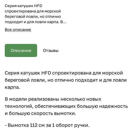
Серия катушек HFD
спроектирована для морской
береговой ловли, но отлично
подходит и для ловли карпа. В
модели реализованы несколько
Все описание
новых технологий,
обеспечивающих большую
надежность и большую
скорость вымотки. - Вымотка 112
Описание
Отзывы
см за 1 оборот ручки. -
Высокопрочный корпус
катушки, общий вес 545 гр. -
Быстрый фрикцион с удобной
Серия катушек HFD спроектирована для морской
эргономичной регулировкой. -
береговой ловли, но отлично подходит и для ловли
7+1 шариковые подшипники
закрытого типа во всех важных
карпа.
узлах, 2 подшипника в ролике
лесоукладывателя. -
В модели реализованы несколько новых
Компьютерная балансировка
технологий, обеспечивающих большую надежность
ротора исключает любые
колебания при вращении. -
и большую скорость вымотки.
Мгновенный анти-реверс
(стопор обратного хода). -
- Вымотка 112 см за 1 оборот ручки.
Алюминиевая конусная шпуля