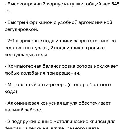
обеспечивает дальний заброс. -
- Высокопрочный корпус катушки, общий вес 545
2 подпружиненные
гр.
металлические клипсы для
фиксации лески на шпуле,
разного цвета. - Защита от
- Быстрый фрикцион с удобной эргономичной
попадания лески в
регулировкой.
подшпульный узел. -
Возможность правой/левой
- 7+1 шариковые подшипники закрытого типа во
установки ручки. - Конструкция
всех важных узлах, 2 подшипника в ролике
со стальным бесконечным
винтом. - Усиленный привод
лесоукладывателя.
для большей надежности. -
Нагрузка на фрикцион до 18 кг. -
- Компьютерная балансировка ротора исключает
Передаточное отношение 4,6:1
любые колебания при вращении.
- Технологии Salt Water OK -
катушка не боится соленой
воды. Лесоёмкость шпуль: 8000
- Мгновенный анти-реверс (стопор обратного
0,23мм/525м 0,27мм/380м
хода).
0,30мм/310м 9000 0,30мм/710м
0,35мм/520м 0,40мм/400м
- Алюминиевая конусная шпуля обеспечивает
дальний заброс.
- 2 подпружиненные металлические клипсы для
фиксации лески на шпуле, разного цвета.