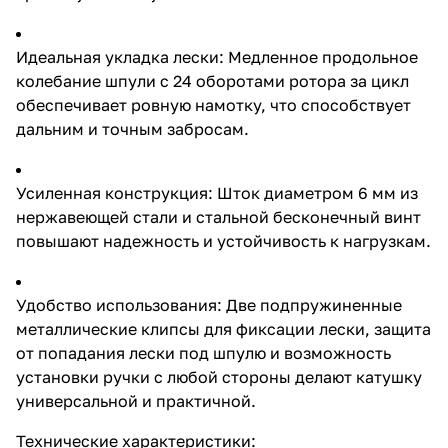
любой стороны делают катушку
универсальной и практичной.
Технические характеристики:
Идеальная укладка лески: Медленное продольное
Подшипники: 9+1 закрытого
колебание шпули с 24 оборотами ротора за цикл
типа Передаточное отношение:
обеспечивает ровную намотку, что способствует
4,4:1 Диаметр алюминиевой
шпули: 70 мм Компания
дальним и точным забросам.
Eastshark специализируется на
производстве
высококачественных
Усиленная конструкция: Шток диаметром 6 мм из
рыболовных снастей, предлагая
оптовые поставки напрямую от
нержавеющей стали и стальной бесконечный винт
производителя. Сотрудничая с
повышают надежность и устойчивость к нагрузкам.
нами, вы получаете
конкурентоспособные цены и
продукцию, соответствующую
высоким стандартам качества.
Удобство использования: Две подпружиненные
Лесоёмкость шпуль: 8000
металлические клипсы для фиксации лески, защита
0,30мм/220м 0,35мм/160м
от попадания лески под шпулю и возможность
0,40мм/120м 9000 0,40мм/310м
0,45мм/250м 0,50мм/210м вес
установки ручки с любой стороны делают катушку
катушки 633 гр.
универсальной и практичной.
Технические характеристики: