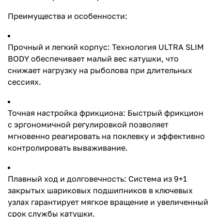
эффективно контролировать
вываживание. Плавный ход и
Преимущества и особенности:
долговечность: Система из 9+1
закрытых шариковых
подшипников в ключевых узлах
Прочный и легкий корпус: Технология ULTRA SLIM
гарантирует мягкое вращение и
BODY обеспечивает малый вес катушки, что
увеличенный срок службы
катушки. Идеальная укладка
снижает нагрузку на рыболова при длительных
лески: Медленное продольное
сессиях.
колебание шпули с 24
оборотами ротора за цикл
обеспечивает ровную намотку,
что способствует дальним и
Точная настройка фрикциона: Быстрый фрикцион
точным забросам. Усиленная
с эргономичной регулировкой позволяет
конструкция: Шток диаметром 6
мгновенно реагировать на поклевку и эффективно
мм из нержавеющей стали и
стальной бесконечный винт
контролировать вываживание.
повышают надежность и
устойчивость к нагрузкам.
Удобство использования: Две
Плавный ход и долговечность: Система из 9+1
подпружиненные
металлические клипсы для
закрытых шариковых подшипников в ключевых
фиксации лески, защита от
узлах гарантирует мягкое вращение и увеличенный
попадания лески под шпулю и
срок службы катушки.
возможность установки ручки с