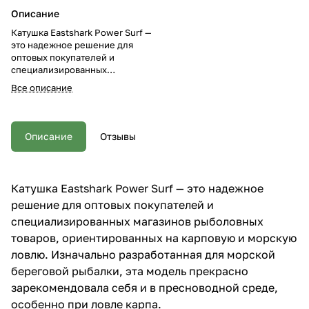
Описание
Катушка Eastshark Power Surf —
это надежное решение для
оптовых покупателей и
специализированных
магазинов рыболовных товаров,
Все описание
ориентированных на карповую
и морскую ловлю. Изначально
разработанная для морской
береговой рыбалки, эта модель
Описание
Отзывы
прекрасно зарекомендовала
себя и в пресноводной среде,
особенно при ловле карпа.
Преимущества и особенности:
Катушка Eastshark Power Surf — это надежное
Прочный и легкий корпус:
решение для оптовых покупателей и
Технология ULTRA SLIM BODY
обеспечивает малый вес
специализированных магазинов рыболовных
катушки, что снижает нагрузку
товаров, ориентированных на карповую и морскую
на рыболова при длительных
ловлю. Изначально разработанная для морской
сессиях. Точная настройка
фрикциона: Быстрый фрикцион
береговой рыбалки, эта модель прекрасно
с эргономичной регулировкой
зарекомендовала себя и в пресноводной среде,
позволяет мгновенно
особенно при ловле карпа.
реагировать на поклевку и