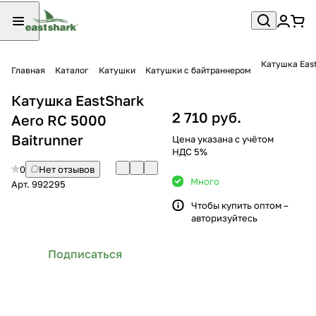
Катушка East
Главная
Каталог
Катушки
Катушки с байтраннером
Катушка EastShark
2 710 руб.
Aero RC 5000
Baitrunner
Цена указана с учётом
НДС 5%
0
Нет отзывов
Много
Арт.
992295
Чтобы купить оптом –
авторизуйтесь
Подписаться