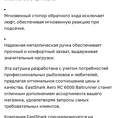
Компания EastShark
специализируется на
производстве
Мгновенный стопор обратного хода исключает
высококачественных
люфт, обеспечивая мгновенную реакцию при
рыболовных товаров, предлагая
выгодные условия для оптовых
подсечке.
покупателей. Сотрудничая с
нами, вы получаете продукцию
напрямую от производителя,
Надежная металлическая ручка обеспечивает
что гарантирует
прочный и комфортный захват, выдерживая
конкурентоспособные цены и
стабильные поставки.
значительные нагрузки.
Лесоемкость:4000 0,22мм/180м
0,25мм/150м 0,29мм/115м5000
Эта катушка разработана с учетом потребностей
0,29мм/185м 0,31мм/160м
профессиональных рыболовов и любителей,
0,33мм/140м6000 0,31мм/175м
0,33мм/150м 0,37мм/120мВес
предлагая оптимальное соотношение цены и
катушки 422 гр.
качества. EastShark Aero RC 6000 Baitrunner станет
отличным дополнением ассортимента вашего
магазина, удовлетворяя запросы самых
требовательных клиентов.
Компания EastShark специализируется на