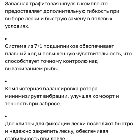
Запасная графитовая шпуля в комплекте
при забросе. Две клипсы для
фиксации лески позволяют
предоставляет дополнительную гибкость при
быстро и надежно закрепить
выборе лески и быструю замену в полевых
леску, обеспечивая
условиях.
стабильность при ловле.
Мгновенный стопор обратного
хода исключает люфт,
обеспечивая мгновенную
Система из 7+1 подшипников обеспечивает
реакцию при подсечке.
плавный ход и повышенную чувствительность, что
Надежная металлическая ручка
обеспечивает прочный и
способствует точному контролю над
комфортный захват,
вываживанием рыбы.
выдерживая значительные
нагрузки. Эта катушка
разработана с учетом
Компьютерная балансировка ротора
потребностей
профессиональных рыболовов
минимизирует вибрации, улучшая комфорт и
и любителей, предлагая
точность при забросе.
оптимальное соотношение
цены и качества. EastShark Aero
RC 6000 Baitrunner станет
отличным дополнением
Две клипсы для фиксации лески позволяют быстро
ассортимента вашего магазина,
и надежно закрепить леску, обеспечивая
удовлетворяя запросы самых
стабильность при ловле.
требовательных клиентов.