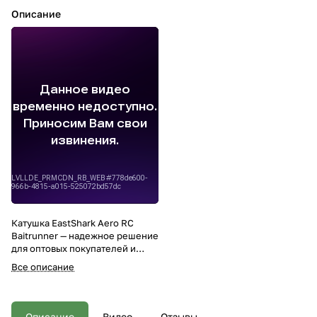
Описание
Катушка EastShark Aero RC
Baitrunner — надежное решение
для оптовых покупателей и
специализированных
Все описание
магазинов рыболовных товаров,
ориентированных на карповую
и фидерную ловлю. Эта модель
сочетает в себе передовые
Описание
Видео
Отзывы