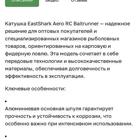
технологии и
высококачественные
материалы, обеспечивая
долговечность и
Катушка EastShark Aero RC Baitrunner — надежное
эффективность в эксплуатации.
решение для оптовых покупателей и
Ключевые особенности:
Алюминиевая основная шпуля
специализированных магазинов рыболовных
гарантирует прочность и
товаров, ориентированных на карповую и
устойчивость к коррозии, что
фидерную ловлю. Эта модель сочетает в себе
особенно важно при
интенсивном использовании.
передовые технологии и высококачественные
Запасная графитовая шпуля в
материалы, обеспечивая долговечность и
комплекте предоставляет
эффективность в эксплуатации.
дополнительную гибкость при
выборе лески и быструю замену
в полевых условиях. Система из
Ключевые особенности:
7+1 подшипников обеспечивает
плавный ход и повышенную
чувствительность, что
Алюминиевая основная шпуля гарантирует
способствует точному
прочность и устойчивость к коррозии, что
контролю над вываживанием
рыбы. Компьютерная
особенно важно при интенсивном использовании.
балансировка ротора
минимизирует вибрации,
улучшая комфорт и точность