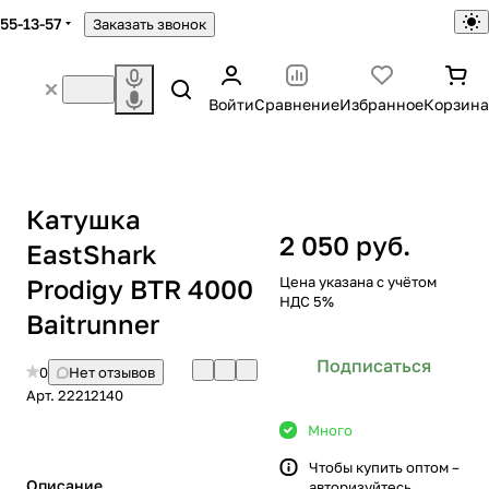
755-13-57
Заказать звонок
Войти
Сравнение
Избранное
Корзина
Катушка
2 050 руб.
EastShark
Prodigy BTR 4000
Цена указана с учётом
НДС 5%
Baitrunner
Подписаться
0
Нет отзывов
Арт.
22212140
Много
Чтобы купить оптом –
Описание
авторизуйтесь