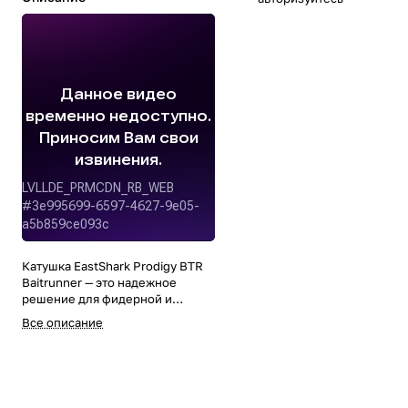
Катушка EastShark Prodigy BTR
Baitrunner — это надежное
решение для фидерной и
карповой ловли, сочетающее в
Все описание
себе передовые технологии и
высокое качество исполнения.
Разработанная специально для
профессиональных рыболовных
магазинов и оптовых