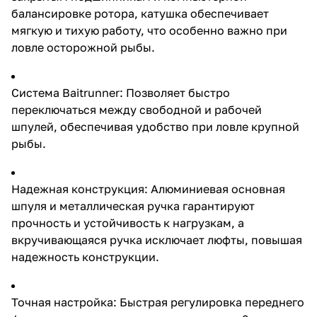
металлическая ручка
балансировке ротора, катушка обеспечивает
гарантируют прочность и
мягкую и тихую работу, что особенно важно при
устойчивость к нагрузкам, а
ловле осторожной рыбы.
вкручивающаяся ручка
исключает люфты, повышая
надежность конструкции.
Точная настройка: Быстрая
Система Baitrunner: Позволяет быстро
регулировка переднего
переключаться между свободной и рабочей
фрикциона и максимальная
нагрузка до 9 кг позволяют
шпулей, обеспечивая удобство при ловле крупной
адаптироваться к различным
рыбы.
условиям ловли и эффективно
справляться с трофейными
экземплярами. Технические
характеристики: Подшипники:
Надежная конструкция: Алюминиевая основная
6+1 закрытого типа
шпуля и металлическая ручка гарантируют
Передаточное отношение: 5,1:1
прочность и устойчивость к нагрузкам, а
Дополнительные особенности:
Две клипсы для фиксации лески
вкручивающаяся ручка исключает люфты, повышая
Мгновенный стопор обратного
надежность конструкции.
хода Компания EastShark
специализируется на
производстве
Точная настройка: Быстрая регулировка переднего
высококачественных
рыболовных товаров, предлагая