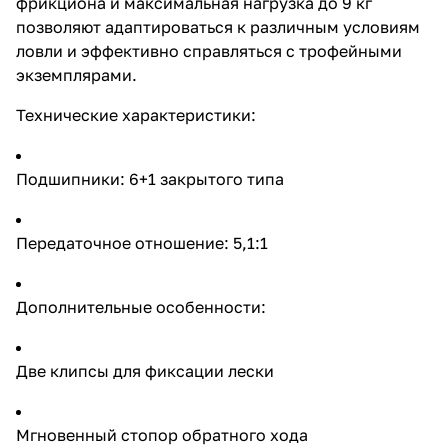
фрикциона и максимальная нагрузка до 9 кг
оптовым покупателям и
позволяют адаптироваться к различным условиям
специализированным
ловли и эффективно справляться с трофейными
магазинам продукцию,
отвечающую современным
экземплярами.
стандартам и требованиям
профессиональных рыболовов.
Технические характеристики:
Сотрудничая с нами, вы
получаете надежного партнера
и гарантированно качественный
товар для вашего бизнеса.
Подшипники: 6+1 закрытого типа
Лесоёмкость моделей:3000
0,205мм/200м 0,247мм/135м
4000 0,221мм/180м
Передаточное отношение: 5,1:1
0,285мм/115м 5000
0,285мм/185м 0,33мм/140м
6000 0,31мм/175м 0,37мм/120м
Вес катушки 438 гр.
Дополнительные особенности:
Две клипсы для фиксации лески
Мгновенный стопор обратного хода