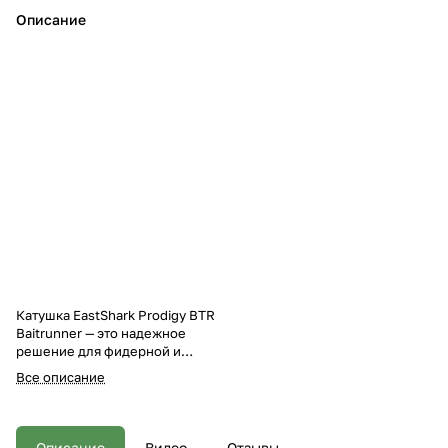
Описание
Катушка EastShark Prodigy BTR
Baitrunner — это надежное
решение для фидерной и
карповой ловли, сочетающее в
Все описание
себе передовые технологии и
высокое качество исполнения.
Разработанная специально для
профессиональных
Описание
Видео
Отзывы