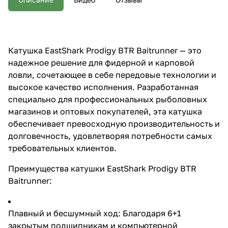
рыболовных магазинов и
оптовых покупателей, эта
катушка обеспечивает
превосходную
производительность и
Катушка EastShark Prodigy BTR Baitrunner — это
долговечность, удовлетворяя
потребности самых
надежное решение для фидерной и карповой
требовательных клиентов.
ловли, сочетающее в себе передовые технологии и
Преимущества катушки
высокое качество исполнения. Разработанная
EastShark Prodigy BTR
Baitrunner: Плавный и
специально для профессиональных рыболовных
бесшумный ход: Благодаря 6+1
магазинов и оптовых покупателей, эта катушка
закрытым подшипникам и
обеспечивает превосходную производительность и
компьютерной балансировке
ротора, катушка обеспечивает
долговечность, удовлетворяя потребности самых
мягкую и тихую работу, что
требовательных клиентов.
особенно важно при ловле
осторожной рыбы. Система
Преимущества катушки EastShark Prodigy BTR
Baitrunner: Позволяет быстро
переключаться между
Baitrunner:
свободной и рабочей шпулей,
обеспечивая удобство при
ловле крупной рыбы. Надежная
Плавный и бесшумный ход: Благодаря 6+1
конструкция: Алюминиевая
закрытым подшипникам и компьютерной
основная шпуля и